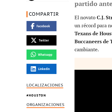
partido ant
COMPARTIR
El novato
C.J. S
un récord para 
Facebook
Texans de Hou
Twitter
Buccaneers de 
cambiante.
Whatsapp
Linkedin
LOCALIZACIONES
HOUSTON
ORGANIZACIONES