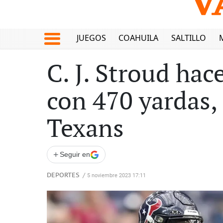
JUEGOS
COAHUILA
SALTILLO
C. J. Stroud hac
con 470 yardas,
Texans
+
Seguir en
DEPORTES
/
5 noviembre 2023 17:11