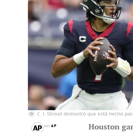
C. J. Stroud demostró que está hecho para
Houston gan
AP
por