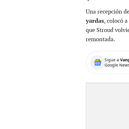
Una recepción d
yardas
, colocó a
que Stroud volvi
remontada.
Sigue a
Van
Google News