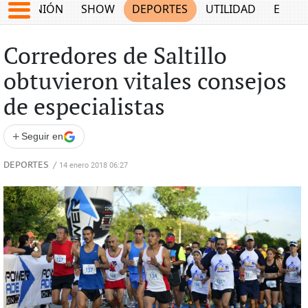
OPINIÓN
SHOW
DEPORTES
UTILIDAD
ECON
Corredores de Saltillo
obtuvieron vitales consejos
de especialistas
+
Seguir en
DEPORTES
/
14 enero 2018 06:27