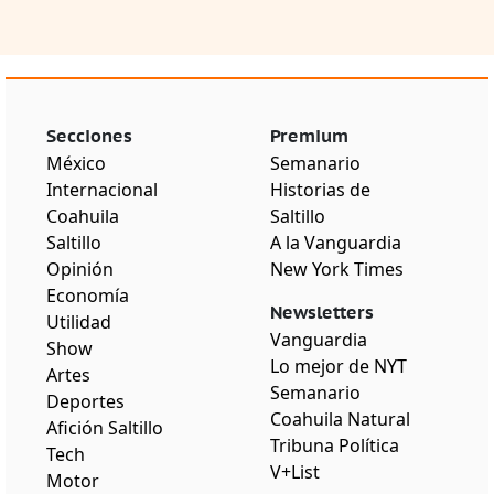
Secciones
Premium
México
Semanario
Internacional
Historias de
Coahuila
Saltillo
Saltillo
A la Vanguardia
Opinión
New York Times
Economía
Newsletters
Utilidad
Vanguardia
Show
Lo mejor de NYT
Artes
Semanario
Deportes
Coahuila Natural
Afición Saltillo
Tribuna Política
Tech
V+List
Motor