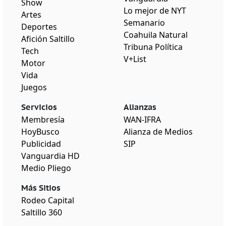
Show
Lo mejor de NYT
Artes
Semanario
Deportes
Coahuila Natural
Afición Saltillo
Tribuna Política
Tech
V+List
Motor
Vida
Juegos
Servicios
Alianzas
Membresía
WAN-IFRA
HoyBusco
Alianza de Medios
Publicidad
SIP
Vanguardia HD
Medio Pliego
Más Sitios
Rodeo Capital
Saltillo 360