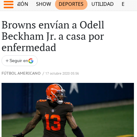
OPINIÓN
SHOW
DEPORTES
UTILIDAD
ECON
Browns envían a Odell
Beckham Jr. a casa por
enfermedad
+
Seguir en
FÚTBOL AMERICANO
/
17 octubre 2020 05:56