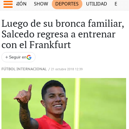
OPINIÓN
SHOW
DEPORTES
UTILIDAD
ECON
Luego de su bronca familiar,
Salcedo regresa a entrenar
con el Frankfurt
+
Seguir en
FÚTBOL INTERNACIONAL
/
21 octubre 2018 12:39