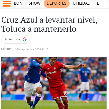
OPINIÓN
SHOW
DEPORTES
UTILIDAD
ECON
Cruz Azul a levantar nivel,
Toluca a mantenerlo
+
Seguir en
FÚTBOL
/
20 septiembre 2016 11:15