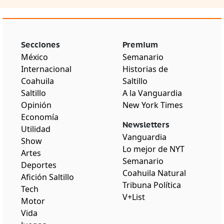
Secciones
Premium
México
Semanario
Internacional
Historias de
Coahuila
Saltillo
Saltillo
A la Vanguardia
Opinión
New York Times
Economía
Newsletters
Utilidad
Vanguardia
Show
Lo mejor de NYT
Artes
Semanario
Deportes
Coahuila Natural
Afición Saltillo
Tribuna Política
Tech
V+List
Motor
Vida