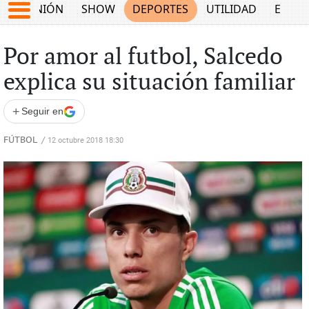
OPINIÓN
SHOW
DEPORTES
UTILIDAD
ECON
Por amor al futbol, Salcedo
explica su situación familiar
+
Seguir en
FÚTBOL
/
12 octubre 2018 18:30