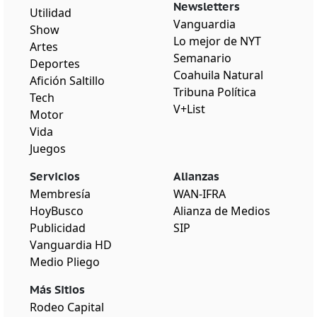
Newsletters
Utilidad
Vanguardia
Show
Lo mejor de NYT
Artes
Semanario
Deportes
Coahuila Natural
Afición Saltillo
Tribuna Política
Tech
V+List
Motor
Vida
Juegos
Servicios
Alianzas
Membresía
WAN-IFRA
HoyBusco
Alianza de Medios
Publicidad
SIP
Vanguardia HD
Medio Pliego
Más Sitios
Rodeo Capital