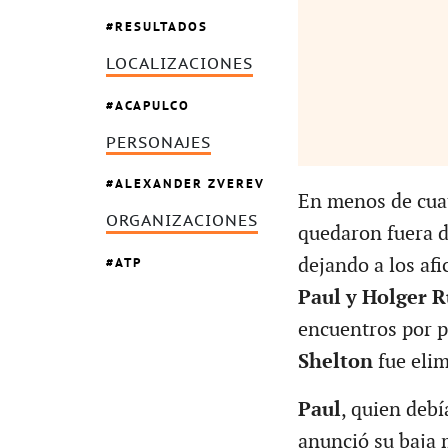
RESULTADOS
LOCALIZACIONES
ACAPULCO
PERSONAJES
ALEXANDER ZVEREV
En menos de cuatr
ORGANIZACIONES
quedaron fuera d
ATP
dejando a los afi
Paul y Holger 
encuentros por 
Shelton
fue elim
Paul
, quien deb
anunció su baja 