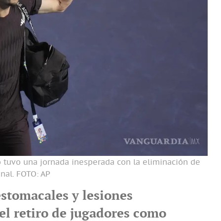
o tuvo una jornada inesperada con la eliminación de
nal.
FOTO: AP
stomacales y lesiones
el retiro de jugadores como