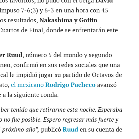
 los favoritos, no pudo con el belga
David
 impuso 7-6(3) y 6-3 en una hora con 45
os resultados,
Nakashima y Goffin
Cuartos de Final, donde se enfrentarán este
er Ruud
, número 5 del mundo y segundo
neo, confirmó en sus redes sociales que una
cal le impidió jugar su partido de Octavos de
sto,
el mexicano
Rodrigo Pacheco
avanzó
a la siguiente ronda.
ber tenido que retirarme esta noche. Esperaba
 no fue posible. Espero regresar más fuerte y
l próximo año”,
publicó
Ruud
en su cuenta de