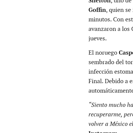
Shelton
, uno de
Goffin
, quien se
minutos. Con est
avanzaron a los 
jueves.
El noruego
Casp
sembrado del tor
infección estoma
Final. Debido a e
automáticamente 
“Siento mucho ha
recuperarme, pero
volver a México e