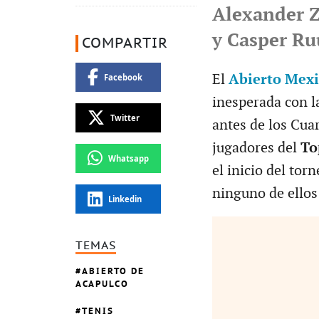
Alexander Z
y Casper R
COMPARTIR
El
Abierto Mexi
Facebook
inesperada con l
Twitter
antes de los Cuar
jugadores del
To
Whatsapp
el inicio del to
ninguno de ellos 
Linkedin
TEMAS
ABIERTO DE
ACAPULCO
TENIS