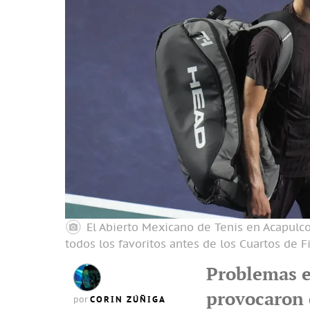
El Abierto Mexicano de Tenis en Acapulc
todos los favoritos antes de los Cuartos de Fi
Problemas e
provocaron 
CORIN ZÚÑIGA
por