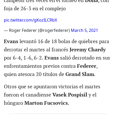
campeón tres veces en el torneo en
Doha
, con
foja de 26-3 en el complejo
pic.twitter.com/gKozILCRbX
— Roger Federer (@rogerfederer)
March 5, 2021
Evans
levantó 16 de 18 bolas de quiebres para
derrotar el martes al francés
Jeremy Chardy
por 6-4, 1-6, 6-2.
Evans
salió derrotado en sus
enfrentamientos previos contra
Federer
,
quien atesora 20 títulos de
Grand Slam
.
Otros que se apuntaron victorias el martes
fueron el canadiense
Vasek Pospisil
y el
húngaro
Marton Fucsovics
.