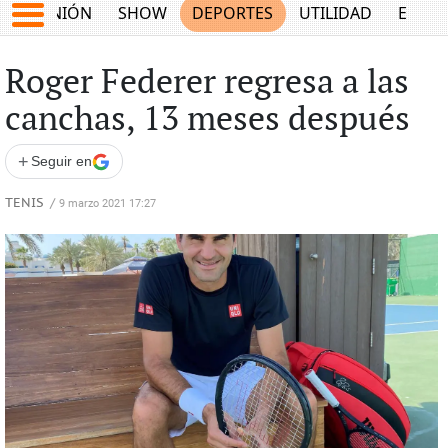
OPINIÓN
SHOW
DEPORTES
UTILIDAD
ECON
Roger Federer regresa a las
canchas, 13 meses después
+
Seguir en
TENIS
/
9 marzo 2021 17:27