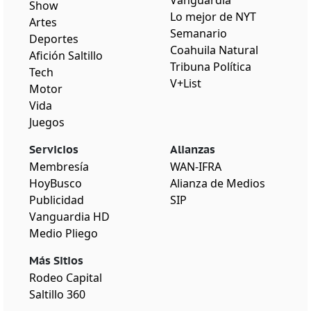
Show
Lo mejor de NYT
Artes
Semanario
Deportes
Coahuila Natural
Afición Saltillo
Tribuna Política
Tech
V+List
Motor
Vida
Juegos
Servicios
Alianzas
Membresía
WAN-IFRA
HoyBusco
Alianza de Medios
Publicidad
SIP
Vanguardia HD
Medio Pliego
Más Sitios
Rodeo Capital
Saltillo 360