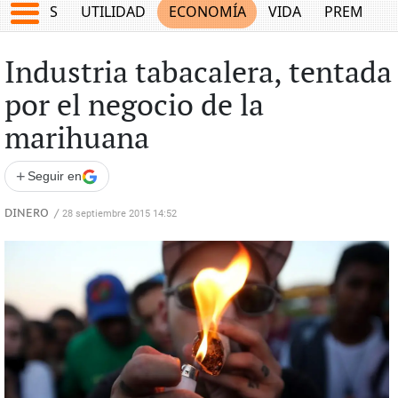
EPORTES
UTILIDAD
ECONOMÍA
VIDA
PREMIUM
Industria tabacalera, tentada
por el negocio de la
marihuana
+
Seguir en
DINERO
/
28 septiembre 2015 14:52