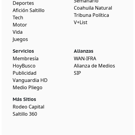
Semanario
Deportes
Coahuila Natural
Afición Saltillo
Tribuna Política
Tech
V+List
Motor
Vida
Juegos
Servicios
Alianzas
Membresía
WAN-IFRA
HoyBusco
Alianza de Medios
Publicidad
SIP
Vanguardia HD
Medio Pliego
Más Sitios
Rodeo Capital
Saltillo 360