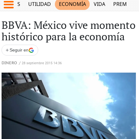
EPORTES
UTILIDAD
ECONOMÍA
VIDA
PREMIUM
BBVA: México vive momento
histórico para la economía
+
Seguir en
DINERO
/
28 septiembre 2015 14:36