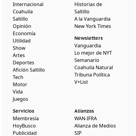
Internacional
Historias de
Coahuila
Saltillo
Saltillo
A la Vanguardia
Opinión
New York Times
Economía
Newsletters
Utilidad
Vanguardia
Show
Lo mejor de NYT
Artes
Semanario
Deportes
Coahuila Natural
Afición Saltillo
Tribuna Política
Tech
V+List
Motor
Vida
Juegos
Servicios
Alianzas
Membresía
WAN-IFRA
HoyBusco
Alianza de Medios
Publicidad
SIP