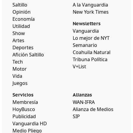
Saltillo
A la Vanguardia
Opinión
New York Times
Economía
Newsletters
Utilidad
Vanguardia
Show
Lo mejor de NYT
Artes
Semanario
Deportes
Coahuila Natural
Afición Saltillo
Tribuna Política
Tech
V+List
Motor
Vida
Juegos
Servicios
Alianzas
Membresía
WAN-IFRA
HoyBusco
Alianza de Medios
Publicidad
SIP
Vanguardia HD
Medio Pliego