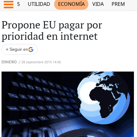
EPORTES
UTILIDAD
ECONOMÍA
VIDA
PREMIUM
Propone EU pagar por
prioridad en internet
+
Seguir en
DINERO
/
28 septiembre 2015 14:06