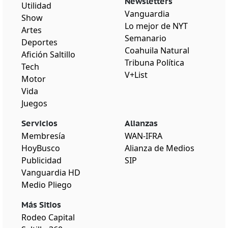
Newsletters
Utilidad
Vanguardia
Show
Lo mejor de NYT
Artes
Semanario
Deportes
Coahuila Natural
Afición Saltillo
Tribuna Política
Tech
V+List
Motor
Vida
Juegos
Servicios
Alianzas
Membresía
WAN-IFRA
HoyBusco
Alianza de Medios
Publicidad
SIP
Vanguardia HD
Medio Pliego
Más Sitios
Rodeo Capital