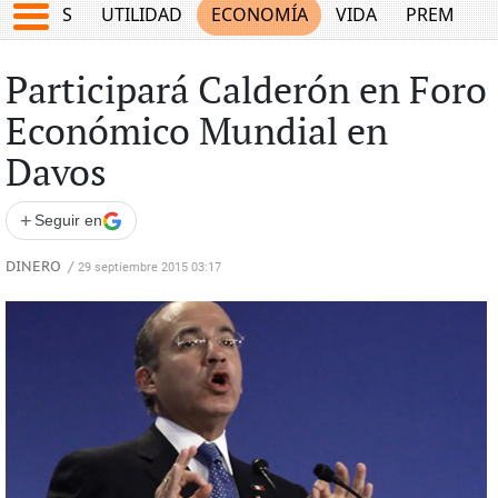
EPORTES
UTILIDAD
ECONOMÍA
VIDA
PREMIUM
Participará Calderón en Foro
Económico Mundial en
Davos
+
Seguir en
DINERO
/
29 septiembre 2015 03:17