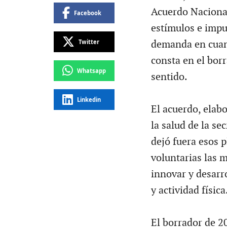
Acuerdo Nacional
Facebook
estímulos e impu
Twitter
demanda en cuant
consta en el bor
Whatsapp
sentido.
Linkedin
El acuerdo, elab
la salud de la se
dejó fuera esos 
voluntarias las 
innovar y desarr
y actividad física
El borrador de 2