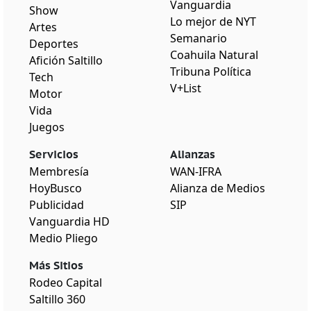
Vanguardia
Show
Lo mejor de NYT
Artes
Semanario
Deportes
Coahuila Natural
Afición Saltillo
Tribuna Política
Tech
V+List
Motor
Vida
Juegos
Servicios
Alianzas
Membresía
WAN-IFRA
HoyBusco
Alianza de Medios
Publicidad
SIP
Vanguardia HD
Medio Pliego
Más Sitios
Rodeo Capital
Saltillo 360