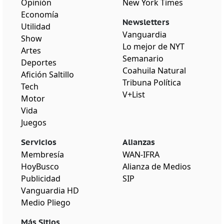
Opinión
New York Times
Economía
Newsletters
Utilidad
Vanguardia
Show
Lo mejor de NYT
Artes
Semanario
Deportes
Coahuila Natural
Afición Saltillo
Tribuna Política
Tech
V+List
Motor
Vida
Juegos
Servicios
Alianzas
Membresía
WAN-IFRA
HoyBusco
Alianza de Medios
Publicidad
SIP
Vanguardia HD
Medio Pliego
Más Sitios