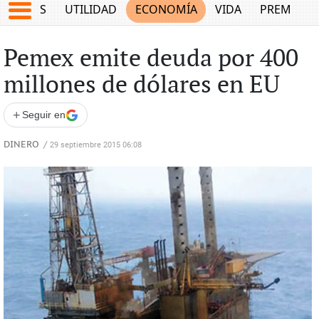
EPORTES
UTILIDAD
ECONOMÍA
VIDA
PREMIUM
Pemex emite deuda por 400
millones de dólares en EU
+
Seguir en
DINERO
/
29 septiembre 2015 06:08