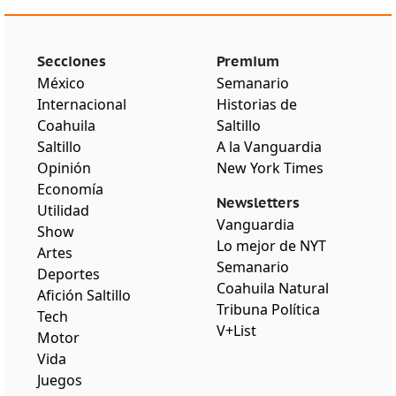
Secciones
Premium
México
Semanario
Internacional
Historias de
Coahuila
Saltillo
Saltillo
A la Vanguardia
Opinión
New York Times
Economía
Newsletters
Utilidad
Vanguardia
Show
Lo mejor de NYT
Artes
Semanario
Deportes
Coahuila Natural
Afición Saltillo
Tribuna Política
Tech
V+List
Motor
Vida
Juegos