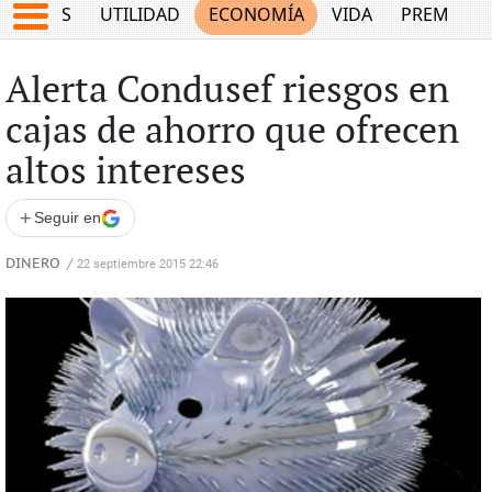
EPORTES
UTILIDAD
ECONOMÍA
VIDA
PREMIUM
Alerta Condusef riesgos en
cajas de ahorro que ofrecen
altos intereses
+
Seguir en
DINERO
/
22 septiembre 2015 22:46