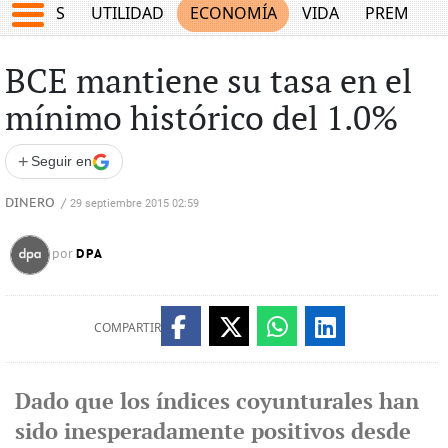
EPORTES
UTILIDAD
ECONOMÍA
VIDA
PREMIUM
BCE mantiene su tasa en el
mínimo histórico del 1.0%
+
Seguir en
DINERO
/
29 septiembre 2015 02:59
DPA
por
COMPARTIR
Dado que los índices coyunturales han
sido inesperadamente positivos desde