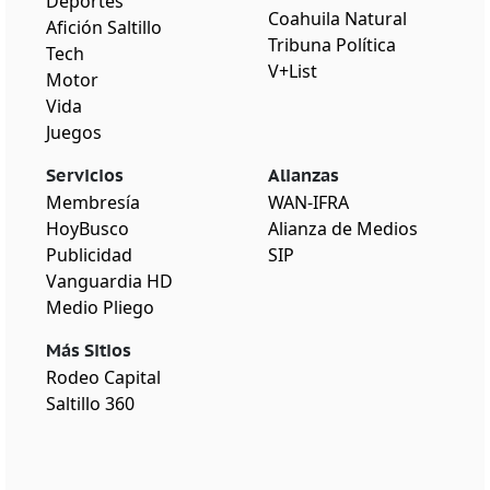
Deportes
Coahuila Natural
Afición Saltillo
Tribuna Política
Tech
V+List
Motor
Vida
Juegos
Servicios
Alianzas
Membresía
WAN-IFRA
HoyBusco
Alianza de Medios
Publicidad
SIP
Vanguardia HD
Medio Pliego
Más Sitios
Rodeo Capital
Saltillo 360