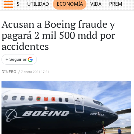
EPORTES
UTILIDAD
ECONOMÍA
VIDA
PREMIUM
Acusan a Boeing fraude y
pagará 2 mil 500 mdd por
accidentes
+
Seguir en
DINERO
/
7 enero 2021 17:21