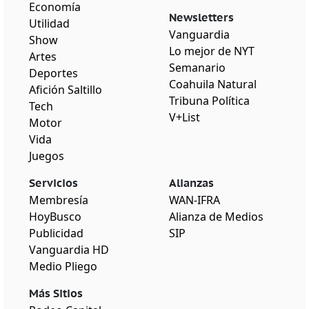
Economía
Newsletters
Utilidad
Vanguardia
Show
Lo mejor de NYT
Artes
Semanario
Deportes
Coahuila Natural
Afición Saltillo
Tribuna Política
Tech
V+List
Motor
Vida
Juegos
Servicios
Alianzas
Membresía
WAN-IFRA
HoyBusco
Alianza de Medios
Publicidad
SIP
Vanguardia HD
Medio Pliego
Más Sitios