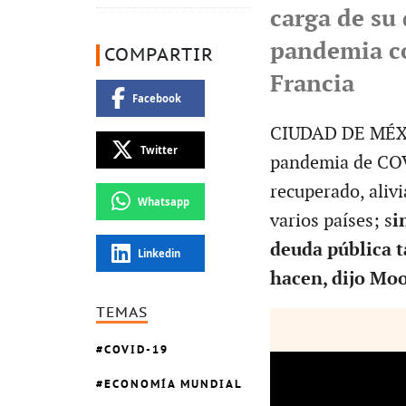
carga de su 
pandemia co
COMPARTIR
Francia
Facebook
CIUDAD DE MÉXIC
Twitter
pandemia de COV
recuperado, alivi
Whatsapp
varios países; s
i
deuda pública t
Linkedin
hacen, dijo Moo
TEMAS
COVID-19
ECONOMÍA MUNDIAL