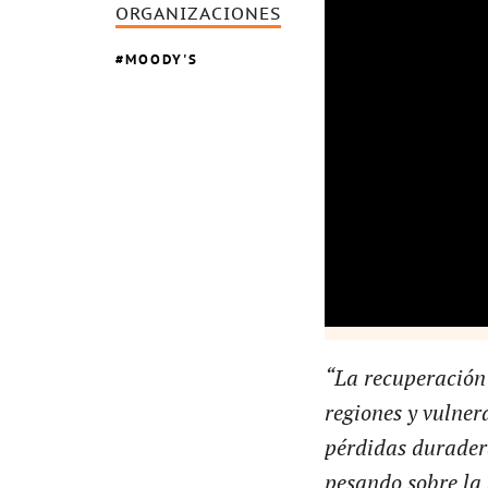
ORGANIZACIONES
MOODY'S
“La recuperación 
regiones y vulnera
pérdidas durader
pesando sobre la