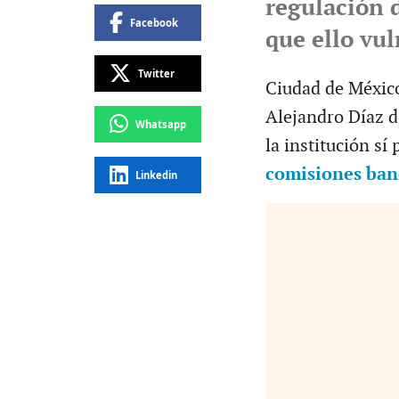
regulación d
Facebook
que ello vu
Twitter
Ciudad de Méxic
Alejandro Díaz d
Whatsapp
la institución sí
comisiones ban
Linkedin