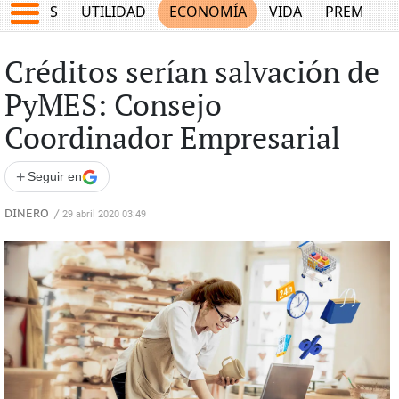
EPORTES
UTILIDAD
ECONOMÍA
VIDA
PREMIUM
Créditos serían salvación de
PyMES: Consejo
Coordinador Empresarial
+
Seguir en
DINERO
/
29 abril 2020 03:49