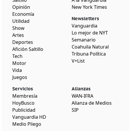
Saltillo
A la Vanguardia
Opinión
New York Times
Economía
Newsletters
Utilidad
Vanguardia
Show
Lo mejor de NYT
Artes
Semanario
Deportes
Coahuila Natural
Afición Saltillo
Tribuna Política
Tech
V+List
Motor
Vida
Juegos
Servicios
Alianzas
Membresía
WAN-IFRA
HoyBusco
Alianza de Medios
Publicidad
SIP
Vanguardia HD
Medio Pliego