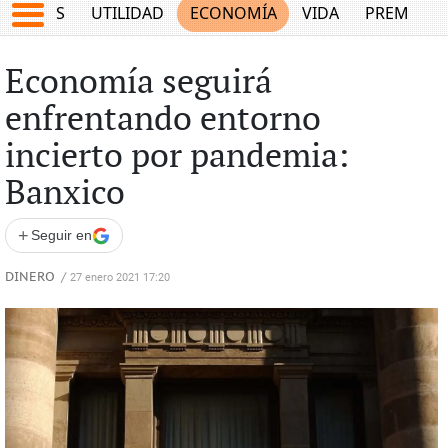
EPORTES
UTILIDAD
ECONOMÍA
VIDA
PREMIUM
Economía seguirá
enfrentando entorno
incierto por pandemia:
Banxico
+
Seguir en
DINERO
/
27 enero 2021 17:20