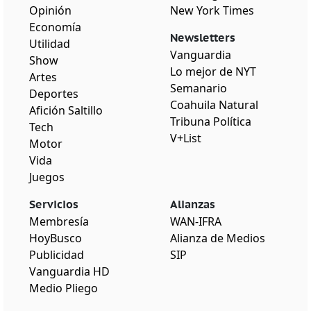
Opinión
New York Times
Economía
Newsletters
Utilidad
Vanguardia
Show
Lo mejor de NYT
Artes
Semanario
Deportes
Coahuila Natural
Afición Saltillo
Tribuna Política
Tech
V+List
Motor
Vida
Juegos
Servicios
Alianzas
Membresía
WAN-IFRA
HoyBusco
Alianza de Medios
Publicidad
SIP
Vanguardia HD
Medio Pliego