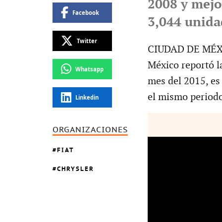
2008 y mejo
Facebook
3,044 unida
Twitter
CIUDAD DE MÉXIC
México reportó l
Whatsapp
mes del 2015, es
el mismo period
Linkedin
ORGANIZACIONES
FIAT
CHRYSLER