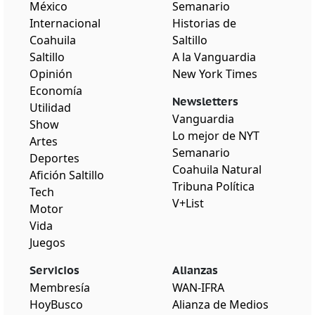
México
Semanario
Internacional
Historias de
Coahuila
Saltillo
Saltillo
A la Vanguardia
Opinión
New York Times
Economía
Newsletters
Utilidad
Vanguardia
Show
Lo mejor de NYT
Artes
Semanario
Deportes
Coahuila Natural
Afición Saltillo
Tribuna Política
Tech
V+List
Motor
Vida
Juegos
Servicios
Alianzas
Membresía
WAN-IFRA
HoyBusco
Alianza de Medios