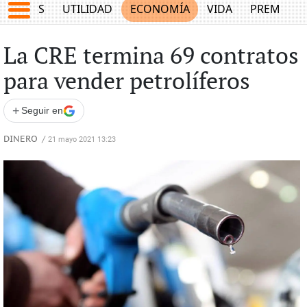
EPORTES
UTILIDAD
ECONOMÍA
VIDA
PREMIUM
La CRE termina 69 contratos
para vender petrolíferos
+
Seguir en
DINERO
/
21 mayo 2021 13:23