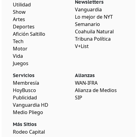
Newsletters
Utilidad
Vanguardia
Show
Lo mejor de NYT
Artes
Semanario
Deportes
Coahuila Natural
Afición Saltillo
Tribuna Política
Tech
V+List
Motor
Vida
Juegos
Servicios
Alianzas
Membresía
WAN-IFRA
HoyBusco
Alianza de Medios
Publicidad
SIP
Vanguardia HD
Medio Pliego
Más Sitios
Rodeo Capital