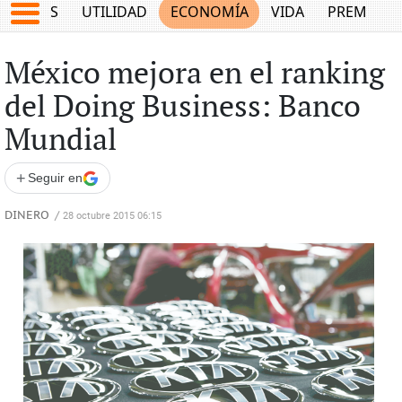
EPORTES
UTILIDAD
ECONOMÍA
VIDA
PREMIUM
México mejora en el ranking
del Doing Business: Banco
Mundial
+
Seguir en
DINERO
/
28 octubre 2015 06:15