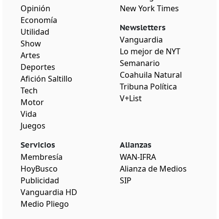
Opinión
New York Times
Economía
Newsletters
Utilidad
Vanguardia
Show
Lo mejor de NYT
Artes
Semanario
Deportes
Coahuila Natural
Afición Saltillo
Tribuna Política
Tech
V+List
Motor
Vida
Juegos
Servicios
Alianzas
Membresía
WAN-IFRA
HoyBusco
Alianza de Medios
Publicidad
SIP
Vanguardia HD
Medio Pliego