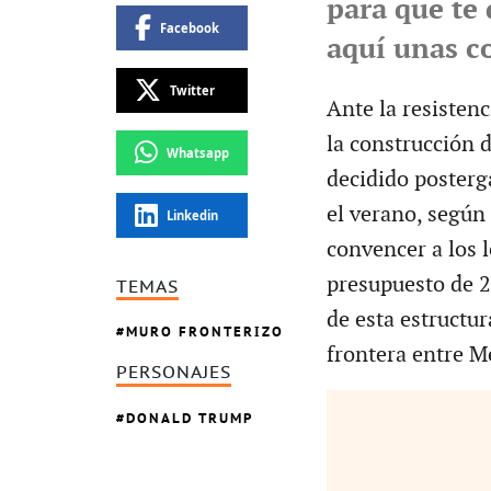
para que te 
Facebook
aquí unas c
Twitter
Ante la resisten
la construcción 
Whatsapp
decidido posterg
el verano, según
Linkedin
convencer a los 
presupuesto de 2
TEMAS
de esta estructur
MURO FRONTERIZO
frontera entre M
PERSONAJES
DONALD TRUMP