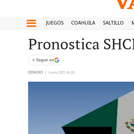
JUEGOS
COAHUILA
SALTILLO
Pronostica SHCP
+
Seguir en
DINERO
/
1 junio 2021 06:20