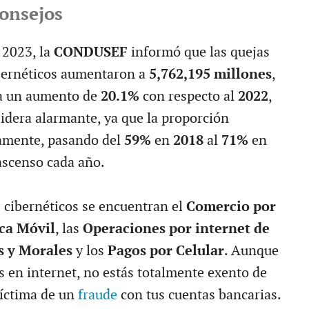
consejos
 2023, la
CONDUSEF
informó que las quejas
bernéticos aumentaron a
5,762,195 millones
,
a un aumento de
20.1%
con respecto al
2022
,
sidera alarmante, ya que la proporción
amente, pasando del
59%
en
2018
al
71%
en
ascenso cada año.
s cibernéticos se encuentran el
Comercio por
ca Móvil
, las
Operaciones por internet de
s y Morales
y los
Pagos por Celular
. Aunque
s en internet, no estás totalmente exento de
víctima de un
fraude
con tus cuentas bancarias.