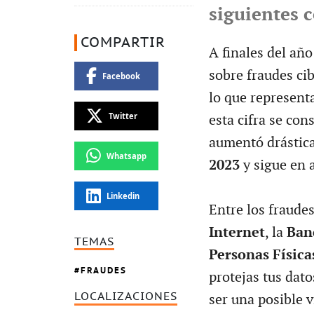
siguientes 
COMPARTIR
A finales del año
sobre fraudes ci
Facebook
lo que represent
Twitter
esta cifra se con
aumentó drástic
Whatsapp
2023
y sigue en 
Linkedin
Entre los fraude
Internet
, la
Ban
TEMAS
Personas Física
FRAUDES
protejas tus dato
LOCALIZACIONES
ser una posible 