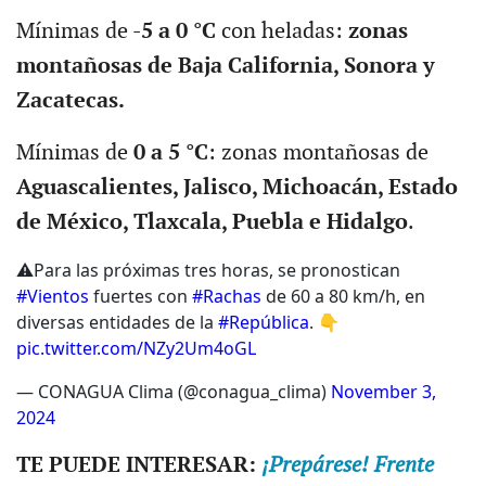
Mínimas de
-5 a 0 °C
con heladas:
zonas
montañosas de Baja California, Sonora y
Zacatecas.
Mínimas de
0 a 5 °C
: zonas montañosas de
Aguascalientes, Jalisco, Michoacán, Estado
de México, Tlaxcala, Puebla e Hidalgo
.
⚠️Para las próximas tres horas, se pronostican
#Vientos
fuertes con
#Rachas
de 60 a 80 km/h, en
diversas entidades de la
#República
. 👇
pic.twitter.com/NZy2Um4oGL
— CONAGUA Clima (@conagua_clima)
November 3,
2024
TE PUEDE INTERESAR:
¡Prepárese! Frente