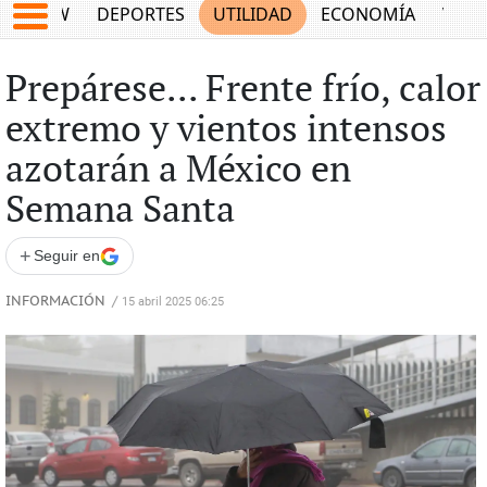
SHOW
DEPORTES
UTILIDAD
ECONOMÍA
VIDA
Prepárese... Frente frío, calor
extremo y vientos intensos
azotarán a México en
Semana Santa
+
Seguir en
INFORMACIÓN
/
15 abril 2025 06:25