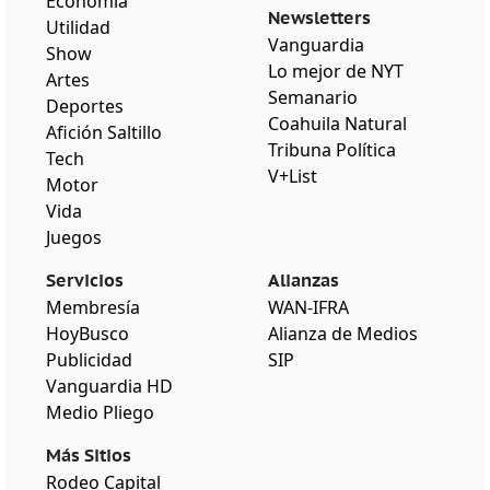
Economía
Newsletters
Utilidad
Vanguardia
Show
Lo mejor de NYT
Artes
Semanario
Deportes
Coahuila Natural
Afición Saltillo
Tribuna Política
Tech
V+List
Motor
Vida
Juegos
Servicios
Alianzas
Membresía
WAN-IFRA
HoyBusco
Alianza de Medios
Publicidad
SIP
Vanguardia HD
Medio Pliego
Más Sitios
Rodeo Capital