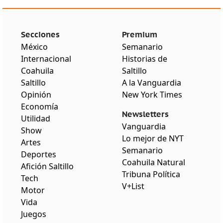
Secciones
Premium
México
Semanario
Internacional
Historias de
Coahuila
Saltillo
Saltillo
A la Vanguardia
Opinión
New York Times
Economía
Newsletters
Utilidad
Vanguardia
Show
Lo mejor de NYT
Artes
Semanario
Deportes
Coahuila Natural
Afición Saltillo
Tribuna Política
Tech
V+List
Motor
Vida
Juegos