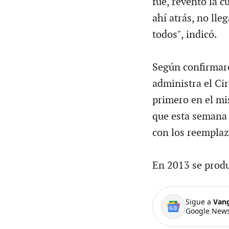
fue, reventó la c
ahí atrás, no ll
todos", indicó.
Según confirmaro
administra el Cir
primero en el mi
que esta semana 
con los reemplaz
En 2013 se produ
Sigue a
Van
Google News