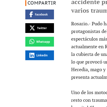
accidente p
COMPARTIR
varios traum
Facebook
Rosario.- Pudo ha
Twitter
protagonistas de
espectáculos más
Whatsapp
actualmente en R
la cubierta de un
Linkedin
lo que provocó un
Heredia, mago y 
presenta actualm
Uno de los motoci
resto con trauma