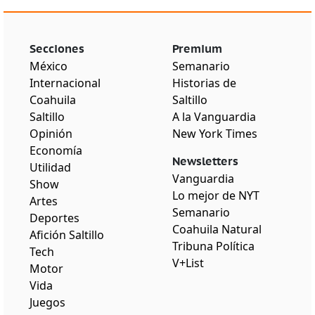
Secciones
Premium
México
Semanario
Internacional
Historias de
Coahuila
Saltillo
Saltillo
A la Vanguardia
Opinión
New York Times
Economía
Newsletters
Utilidad
Vanguardia
Show
Lo mejor de NYT
Artes
Semanario
Deportes
Coahuila Natural
Afición Saltillo
Tribuna Política
Tech
V+List
Motor
Vida
Juegos