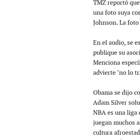
TMZ reportó que 
una foto suya con
Johnson. La foto 
En el audio, se e
publique su asoci
Menciona específ
advierte "no lo t
Obama se dijo co
Adam Silver solu
NBA es una liga q
juegan muchos af
cultura afroesta