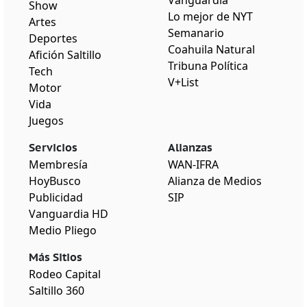
Show
Lo mejor de NYT
Artes
Semanario
Deportes
Coahuila Natural
Afición Saltillo
Tribuna Política
Tech
V+List
Motor
Vida
Juegos
Servicios
Alianzas
Membresía
WAN-IFRA
HoyBusco
Alianza de Medios
Publicidad
SIP
Vanguardia HD
Medio Pliego
Más Sitios
Rodeo Capital
Saltillo 360