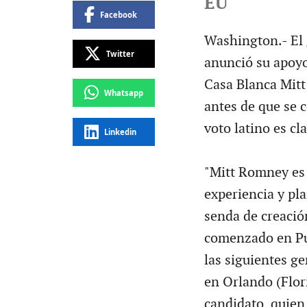
EU
Facebook
Washington.- El 
Twitter
anunció su apoyo 
Casa Blanca Mitt
Whatsapp
antes de que se c
voto latino es cl
Linkedin
"Mitt Romney es e
experiencia y pla
senda de creació
comenzado en Pue
las siguientes g
en Orlando (Flori
candidato, quien