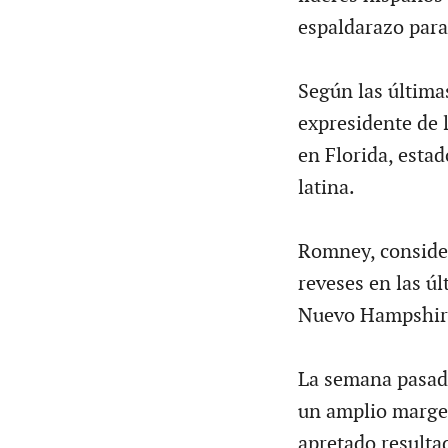
espaldarazo par
Según las última
expresidente de
en Florida, estad
latina.
Romney, consider
reveses en las ú
Nuevo Hampshire
La semana pasada
un amplio margen
apretado resultad