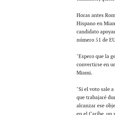
Horas antes Romn
Hispano en Miami
candidato apoyar
número 51 de EU
"Espero que la ge
convertirse en u
Miami.
"Si el voto sale 
que trabajaré du
alcanzar ese obj
en el Caribe, un