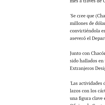
mes a través de 
'Se cree que (Ch
millones de dóla
convirtiéndola e
aseveró el Depa
Junto con Chacón 
sido hallados en 
Extranjeros Desi
'Las actividades 
lazos con los cár
una figura clave e