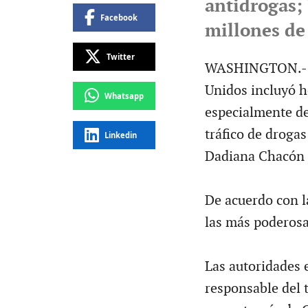
antidrogas;
Facebook
millones de
Twitter
WASHINGTON.- El
Unidos incluyó ho
Whatsapp
especialmente de
tráfico de droga
Linkedin
Dadiana Chacón 
De acuerdo con l
las más poderosa
Las autoridades 
responsable del 