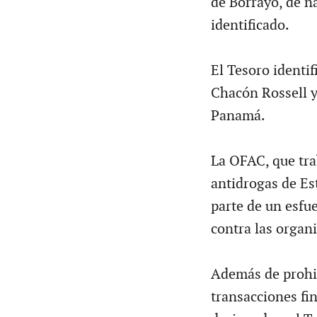
de Borrayo, de n
identificado.
El Tesoro identi
Chacón Rossell y
Panamá.
La OFAC, que trab
antidrogas de Es
parte de un esfu
contra las organ
Además de prohib
transacciones fin