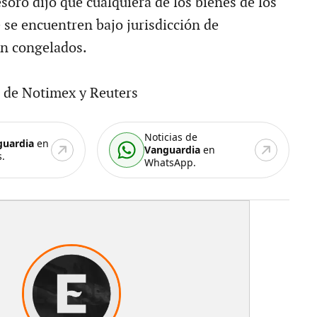
soro dijo que cualquiera de los bienes de los
 se encuentren bajo jurisdicción de
n congelados.
 de Notimex y Reuters
Noticias de
guardia
en
Vanguardia
en
.
WhatsApp.