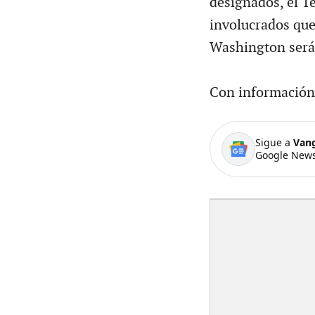
designados, el Te
involucrados que
Washington será
Con información
Sigue a
Van
Google News