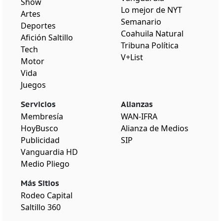
Show
Lo mejor de NYT
Artes
Semanario
Deportes
Coahuila Natural
Afición Saltillo
Tribuna Política
Tech
V+List
Motor
Vida
Juegos
Servicios
Alianzas
Membresía
WAN-IFRA
HoyBusco
Alianza de Medios
Publicidad
SIP
Vanguardia HD
Medio Pliego
Más Sitios
Rodeo Capital
Saltillo 360