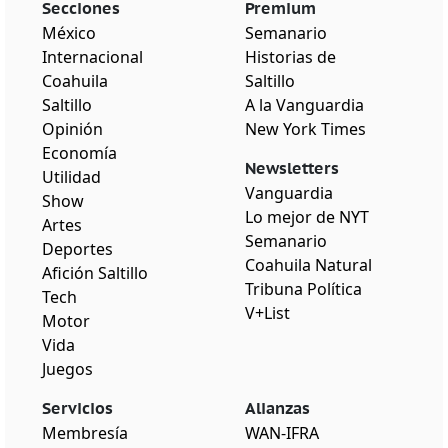
Secciones
Premium
México
Semanario
Internacional
Historias de
Coahuila
Saltillo
Saltillo
A la Vanguardia
Opinión
New York Times
Economía
Newsletters
Utilidad
Vanguardia
Show
Lo mejor de NYT
Artes
Semanario
Deportes
Coahuila Natural
Afición Saltillo
Tribuna Política
Tech
V+List
Motor
Vida
Juegos
Servicios
Alianzas
Membresía
WAN-IFRA