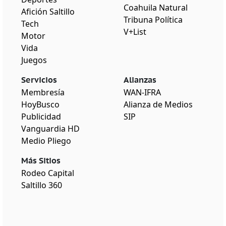
Coahuila Natural
Afición Saltillo
Tribuna Política
Tech
V+List
Motor
Vida
Juegos
Servicios
Alianzas
Membresía
WAN-IFRA
HoyBusco
Alianza de Medios
Publicidad
SIP
Vanguardia HD
Medio Pliego
Más Sitios
Rodeo Capital
Saltillo 360