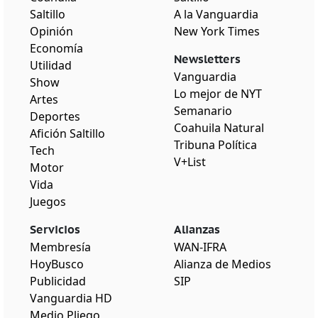
Saltillo
A la Vanguardia
Opinión
New York Times
Economía
Newsletters
Utilidad
Vanguardia
Show
Lo mejor de NYT
Artes
Semanario
Deportes
Coahuila Natural
Afición Saltillo
Tribuna Política
Tech
V+List
Motor
Vida
Juegos
Servicios
Alianzas
Membresía
WAN-IFRA
HoyBusco
Alianza de Medios
Publicidad
SIP
Vanguardia HD
Medio Pliego