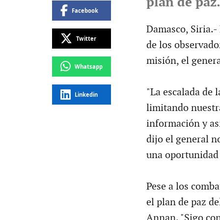
plan de paz
Facebook
Damasco, Siria.- 
Twitter
de los observador
misión, el gener
Whatsapp
"La escalada de l
Linkedin
limitando nuestra
información y asi
dijo el general 
una oportunidad 
Pese a los comba
el plan de paz de
Annan. "Sigo con