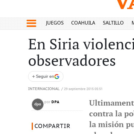
JUEGOS
COAHUILA
SALTILLO
En Siria violenc
observadores
+
Seguir en
INTERNACIONAL
/
29 septiembre 2015 05:51
Ultimamente
DPA
por
contra la p
la misión pu
COMPARTIR