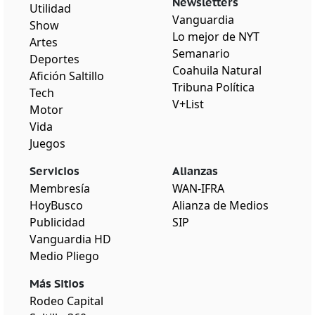
Newsletters
Utilidad
Vanguardia
Show
Lo mejor de NYT
Artes
Semanario
Deportes
Coahuila Natural
Afición Saltillo
Tribuna Política
Tech
V+List
Motor
Vida
Juegos
Servicios
Alianzas
Membresía
WAN-IFRA
HoyBusco
Alianza de Medios
Publicidad
SIP
Vanguardia HD
Medio Pliego
Más Sitios
Rodeo Capital