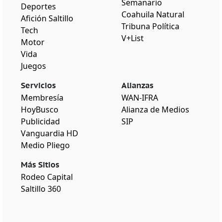
Semanario
Deportes
Coahuila Natural
Afición Saltillo
Tribuna Política
Tech
V+List
Motor
Vida
Juegos
Servicios
Alianzas
Membresía
WAN-IFRA
HoyBusco
Alianza de Medios
Publicidad
SIP
Vanguardia HD
Medio Pliego
Más Sitios
Rodeo Capital
Saltillo 360