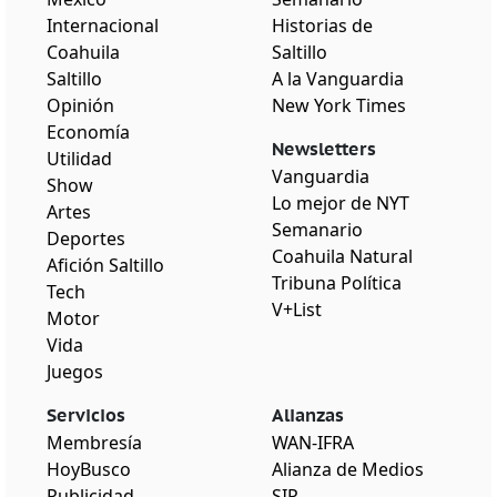
Internacional
Historias de
Coahuila
Saltillo
Saltillo
A la Vanguardia
Opinión
New York Times
Economía
Newsletters
Utilidad
Vanguardia
Show
Lo mejor de NYT
Artes
Semanario
Deportes
Coahuila Natural
Afición Saltillo
Tribuna Política
Tech
V+List
Motor
Vida
Juegos
Servicios
Alianzas
Membresía
WAN-IFRA
HoyBusco
Alianza de Medios
Publicidad
SIP