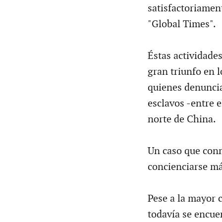
satisfactoriament
"Global Times".
Éstas actividade
gran triunfo en l
quienes denuncia
esclavos -entre e
norte de China.
Un caso que conm
concienciarse má
Pese a la mayor 
todavía se encue