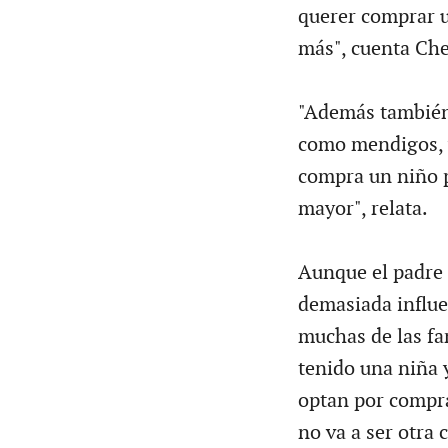
querer comprar u
más", cuenta Che
"Además también 
como mendigos, y
compra un niño p
mayor", relata.
Aunque el padre o
demasiada influe
muchas de las fa
tenido una niña 
optan por compra
no va a ser otra 