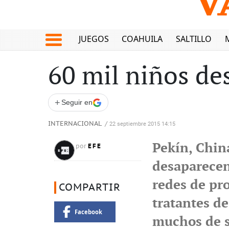
JUEGOS
COAHUILA
SALTILLO
60 mil niños de
+
Seguir en
INTERNACIONAL
/
22 septiembre 2015 14:15
Pekín, Chin
EFE
por
desaparecen
redes de pr
COMPARTIR
tratantes de
Facebook
muchos de s