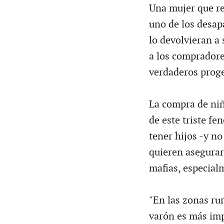
Una mujer que re
uno de los desapa
lo devolvieran a 
a los compradore
verdaderos proge
La compra de niño
de este triste f
tener hijos -y n
quieren asegurar
mafias, especial
"En las zonas rur
varón es más imp