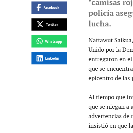
"camisas roj
Facebook
policía ase
lucha.
Twitter
Nattawut Saikua,
Whatsapp
Unido por la Dem
entregaron en el 
Linkedin
que se encuentra 
epicentro de las 
Al tiempo que in
que se niegan a a
advertencias de 
insistió en que l