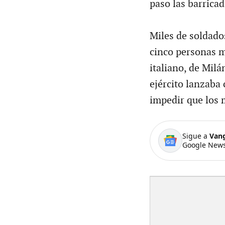
paso las barrica
Miles de soldado
cinco personas m
italiano, de Milá
ejército lanzaba 
impedir que los 
Sigue a
Van
Google News