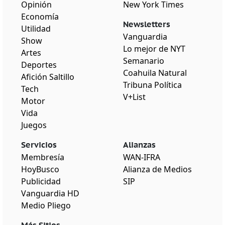
Opinión
New York Times
Economía
Newsletters
Utilidad
Vanguardia
Show
Lo mejor de NYT
Artes
Semanario
Deportes
Coahuila Natural
Afición Saltillo
Tribuna Política
Tech
V+List
Motor
Vida
Juegos
Servicios
Alianzas
Membresía
WAN-IFRA
HoyBusco
Alianza de Medios
Publicidad
SIP
Vanguardia HD
Medio Pliego