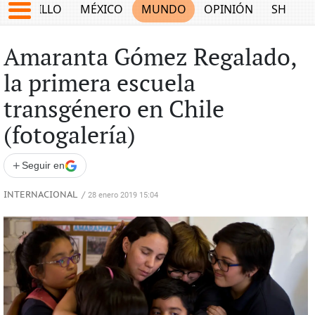
SALTILLO
MÉXICO
MUNDO
OPINIÓN
SHOW
Amaranta Gómez Regalado,
la primera escuela
transgénero en Chile
(fotogalería)
+
Seguir en
INTERNACIONAL
/
28 enero 2019 15:04